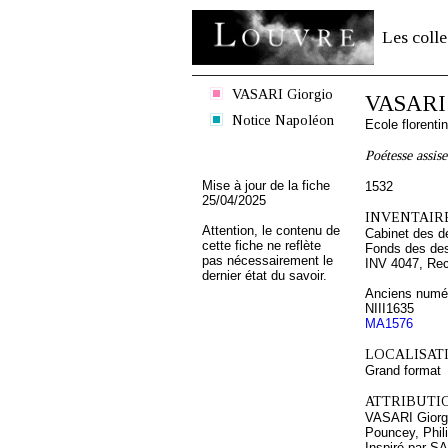
Les colle
VASARI Giorgio
VASARI 
Notice Napoléon
Ecole florenti
Poétesse assise
Mise à jour de la fiche
1532
25/04/2025
INVENTAIRE
Attention, le contenu de
Cabinet des d
cette fiche ne reflète
Fonds des des
pas nécessairement le
INV 4047, Re
dernier état du savoir.
Anciens numér
NIII1635
MA1576
LOCALISATI
Grand format
ATTRIBUTI
VASARI Giorg
Pouncey, Phil
Inspiré par SA