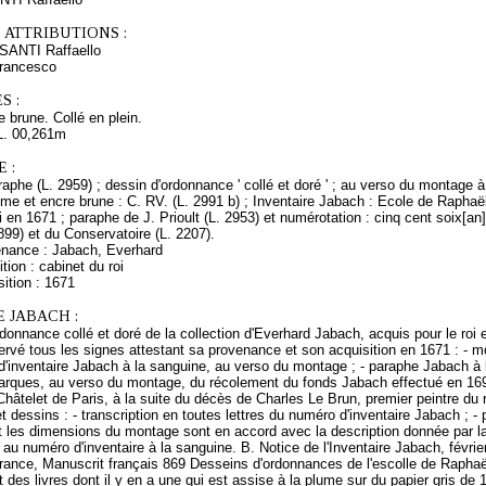
 ATTRIBUTIONS :
 SANTI Raffaello
ancesco
S :
 brune. Collé en plein.
L. 00,261m
 :
aphe (L. 2959) ; dessin d'ordonnance ' collé et doré ' ; au verso du montage 
lume et encre brune : C. RV. (L. 2991 b) ; Inventaire Jabach : Ecole de Raphaël
 en 1671 ; paraphe de J. Prioult (L. 2953) et numérotation : cinq cent soix[
99) et du Conservatoire (L. 2207).
enance : Jabach, Everhard
tion : cabinet du roi
ition : 1671
 JABACH :
rdonnance collé et doré de la collection d'Everhard Jabach, acquis pour le roi e
rvé tous les signes attestant sa provenance et son acquisition en 1671 : - m
 d'inventaire Jabach à la sanguine, au verso du montage ; - paraphe Jabach à 
arques, au verso du montage, du récolement du fonds Jabach effectué en 169
hâtelet de Paris, à la suite du décès de Charles Le Brun, premier peintre du r
t dessins : - transcription en toutes lettres du numéro d'inventaire Jabach ; - 
t les dimensions du montage sont en accord avec la description donnée par la
au numéro d'inventaire à la sanguine. B. Notice de l'Inventaire Jabach, févrie
rance, Manuscrit français 869 Desseins d'ordonnances de l'escolle de Raphaël
nt des livres dont il y en a une qui est assise à la plume sur du papier gris d