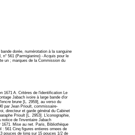
à bande dorée, numérotation à la sanguine
, n° 561 (Parmigianino) - Acquis pour le
an]te un ; marques de la Commission du
n 1671 A. Critères de l'identification Le
ontage Jabach ivoire à large bande d'or
l'encre brune [L. 2959], au verso du
0 par Jean Prioult, commissaire-
oi, directeur et garde général du Cabinet
paraphe Prioult [L. 2953]. L'iconographie,
 notice de l'inventaire Jabach
r 1671. Mise au net. Paris, Bibliothèque
 : 561 Cinq figures entieres ornees de
e 13 pouces de long sur 15 pouces 1/2 de