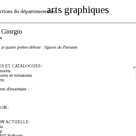
arts graphiques
ctions du département des
Giorgio
ne
 at quatre poètes debout : figures du Parnasse
S ET CATALOGUES :
©
essins
sins et miniatures
cto
os d'inventaire :
ON :
ON ACTUELLE :
io
ip
NTI Raffaello