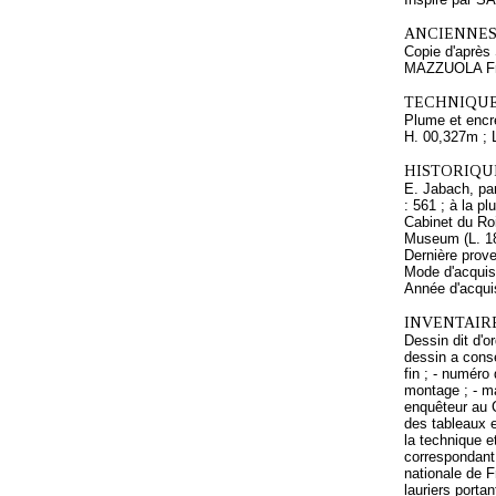
ANCIENNES
Copie d'après
MAZZUOLA Fr
TECHNIQUE
Plume et encre
H. 00,327m ; 
HISTORIQUE
E. Jabach, par
: 561 ; à la p
Cabinet du Roi
Museum (L. 18
Dernière prov
Mode d'acquisi
Année d'acquis
INVENTAIRE
Dessin dit d'o
dessin a conse
fin ; - numéro
montage ; - m
enquêteur au C
des tableaux e
la technique e
correspondant 
nationale de F
lauriers porta