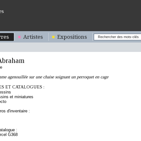
es
res
Artistes
Expositions
Abraham
se
mme agenouillée sur une chaise soignant un perroquet en cage
S ET CATALOGUES :
essins
sins et miniatures
ecto
os d'inventaire :
talogue :
arcel G368