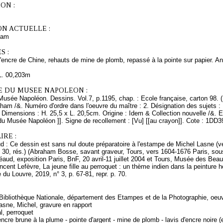
ON :
ON ACTUELLE :
ham
S :
'encre de Chine, rehauts de mine de plomb, repassé à la pointe sur papier. A
L. 00,203m
E DU MUSEE NAPOLEON :
Musée Napoléon. Dessins. Vol.7, p.1195, chap. : Ecole française, carton 98. 
ham /&. Numéro d'ordre dans l'oeuvre du maître : 2. Désignation des sujets :
. Dimensions : H. 25,5 x L. 20,5cm. Origine : Idem & Collection nouvelle /&.
du Musée Napoléon ]]. Signe de recollement : [Vu] [[au crayon]]. Cote : 1DD3
RE :
 : Ce dessin est sans nul doute préparatoire à l'estampe de Michel Lasne (
 30, rés.) (Abraham Bosse, savant graveur, Tours, vers 1604-1676 Paris, sous
ud, exposition Paris, BnF, 20 avril-11 juillet 2004 et Tours, Musée des Beaux-A
Vincent Lefèvre, La jeune fille au perroquet : un thème indien dans la peintur
du Louvre, 2019, n° 3, p. 67-81, repr. p. 70.
 Bibliothèque Nationale, département des Etampes et de la Photographie, oeuv
asne, Michel, gravure en rapport
l, perroquet
ncre brune à la plume - pointe d'argent - mine de plomb - lavis d'encre noire 