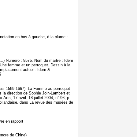
nnotation en bas à gauche, à la plume :
(...) Numéro : 9576. Nom du maître : Idem
 Une femme et un perroquet. Dessin à la
 Emplacement actuel : Idem &
9
vers 1589-1667), La Femme au perroquet
 la direction de Sophie Join-Lambert et
rts, 17 avril- 18 juillet 2004, n° 96, p.
e hollandaise, dans La revue des musées de
re en rapport
(encre de Chine)