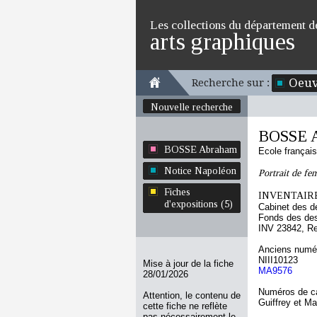
Les collections du département d
arts graphiques
Oeuv
Recherche sur :
Nouvelle recherche
BOSSE 
BOSSE Abraham
Ecole françai
Notice Napoléon
Portrait de fe
Fiches
INVENTAIRE
d'expositions (5)
Cabinet des d
Fonds des des
INV 23842, R
Anciens numér
NIII10123
Mise à jour de la fiche
MA9576
28/01/2026
Numéros de ca
Attention, le contenu de
Guiffrey et M
cette fiche ne reflète
pas nécessairement le