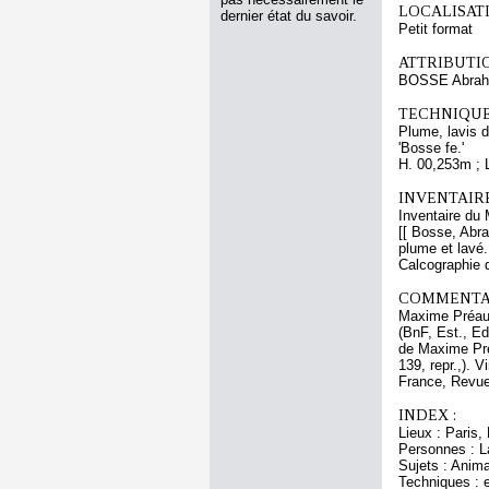
LOCALISATI
dernier état du savoir.
Petit format
ATTRIBUTI
BOSSE Abra
TECHNIQUE
Plume, lavis d
'Bosse fe.'
H. 00,253m ; 
INVENTAIR
Inventaire du 
[[ Bosse, Abra
plume et lavé
Calcographie 
COMMENTAI
Maxime Préaud
(BnF, Est., Ed
de Maxime Préa
139, repr.,). 
France, Revue 
INDEX :
Lieux : Paris,
Personnes : L
Sujets : Anima
Techniques : e