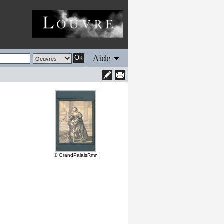
Aide
Ok
© GrandPalaisRmn