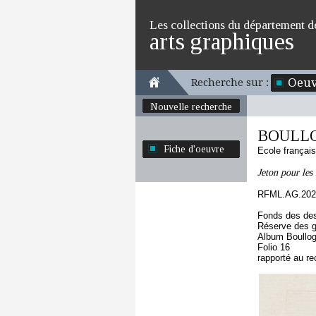
Les collections du département d
arts graphiques
Oeuv
Recherche sur :
Nouvelle recherche
BOULLOG
Fiche d'oeuvre
Ecole françai
Jeton pour les
RFML.AG.2023
Fonds des des
Réserve des 
Album Boullog
Folio 16
rapporté au re