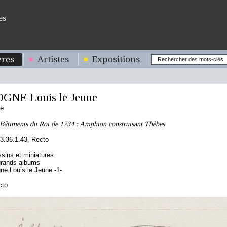
es
res
Artistes
Expositions
NE Louis le Jeune
se
 Bâtiments du Roi de 1734 : Amphion construisant Thèbes
.36.1.43, Recto
sins et miniatures
grands albums
ne Louis le Jeune -1-
cto