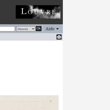
Aide
Ok