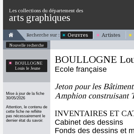
Les collections du département des
arts graphiques
Oeuvres
Artistes
Recherche sur :
Nouvelle recherche
BOULLOGNE Louis
BOULLOGNE
Ecole française
Louis le Jeune
Jeton pour les Bâtiment
Mise à jour de la fiche
Amphion construisant 
30/05/2026
Attention, le contenu de
INVENTAIRES ET CA
cette fiche ne reflète
pas nécessairement le
dernier état du savoir.
Cabinet des dessins
Fonds des dessins et m