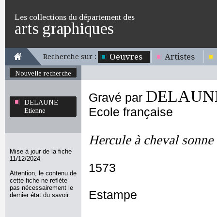
Les collections du département des
arts graphiques
Oeuvres
Artistes
Recherche sur :
Nouvelle recherche
DELAUNE
Gravé par
DELAUNE
Ecole française
Etienne
Hercule à cheval sonne 
Mise à jour de la fiche
11/12/2024
1573
Attention, le contenu de
cette fiche ne reflète
pas nécessairement le
Estampe
dernier état du savoir.