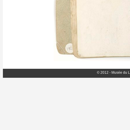
© 2012 - Musée du L