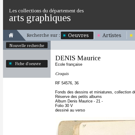
Les collections du département des
arts graphiques
Oeuvres
Artistes
Recherche sur :
Nouvelle recherche
DENIS Maurice
Fiche d'oeuvre
Ecole française
Croquis
RF 54576, 36
Fonds des dessins et miniatures, collection 
Réserve des petits albums
Album Denis Maurice - 21 -
Folio 30 V
dessiné au verso