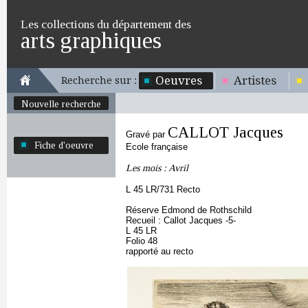
Les collections du département des
arts graphiques
Oeuvres
Artistes
Recherche sur :
Nouvelle recherche
CALLOT Jacques
Gravé par
Fiche d'oeuvre
Ecole française
Les mois : Avril
L 45 LR/731 Recto
Réserve Edmond de Rothschild
Recueil : Callot Jacques -5-
L 45 LR
Folio 48
rapporté au recto