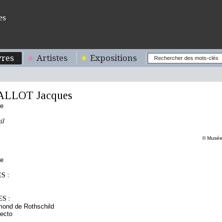
es
res
Artistes
Expositions
ALLOT Jacques
se
il
© Musée 
ue
S :
S :
mond de Rothschild
ecto