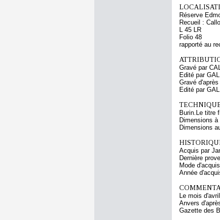
LOCALISATI
Réserve Edmo
Recueil : Call
L 45 LR
Folio 48
rapporté au re
ATTRIBUTI
Gravé par CA
Edité par GAL
Gravé d'aprè
Edité par GA
TECHNIQUE
Burin.Le titre
Dimensions à l
Dimensions au 
HISTORIQUE
Acquis par Ja
Dernière prov
Mode d'acquisi
Année d'acquis
COMMENTAI
Le mois d'avri
Anvers d'après
Gazette des Be