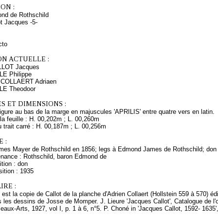
ON :
nd de Rothschild
ot Jacques -5-
cto
ON ACTUELLE :
LLOT Jacques
LE Philippe
s COLLAERT Adriaen
LLE Theodoor
S ET DIMENSIONS :
 figure au bas de la marge en majuscules 'APRILIS' entre quatre vers en latin.
a feuille : H. 00,202m ; L. 00,260m
trait carré : H. 00,187m ; L. 00,256m
 :
mes Mayer de Rothschild en 1856; legs à Edmond James de Rothschild; don
enance : Rothschild, baron Edmond de
tion : don
ition : 1935
RE :
l est la copie de Callot de la planche d'Adrien Collaert (Hollstein 559 à 570) é
 les dessins de Josse de Momper. J. Lieure 'Jacques Callot', Catalogue de l'
aux-Arts, 1927, vol I, p. 1 à 6, n°5. P. Choné in 'Jacques Callot, 1592- 1635