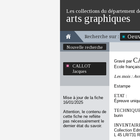
Les collections du département d
arts graphiques
Oeuv
Recherche sur :
Nouvelle recherche
C
Gravé par
CALLOT
Ecole françai
Jacques
Les mois : Avr
Estampe
ETAT :
Mise à jour de la fiche
Épreuve uniq
16/01/2025
TECHNIQUE
Attention, le contenu de
burin
cette fiche ne reflète
pas nécessairement le
INVENTAIRE
dernier état du savoir.
Collection Ed
L 45 LR/731 R