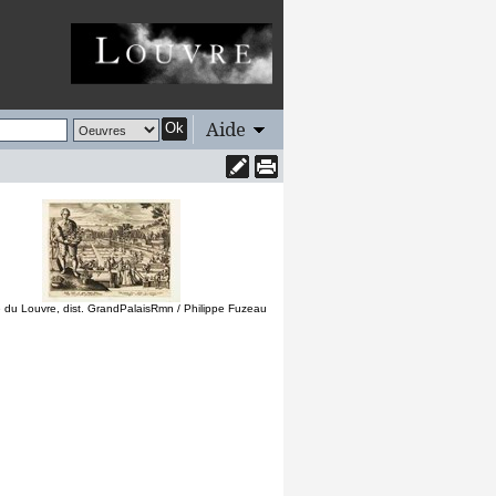
Aide
Ok
du Louvre, dist. GrandPalaisRmn / Philippe Fuzeau