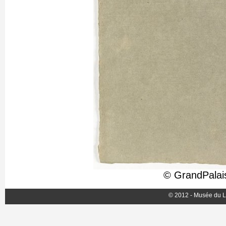
© GrandPalai
© 2012 - Musée du L