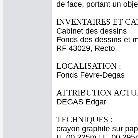
de face, portant un obj
INVENTAIRES ET CA
Cabinet des dessins
Fonds des dessins et m
RF 43029, Recto
LOCALISATION :
Fonds Fèvre-Degas
ATTRIBUTION ACTUE
DEGAS Edgar
TECHNIQUES :
crayon graphite sur papi
H. 00,225m ; L. 00,295