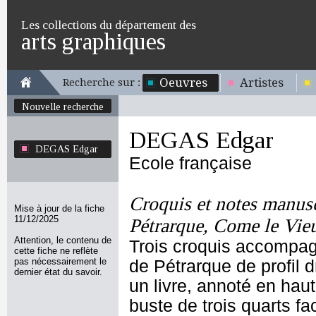
Les collections du département des
arts graphiques
Oeuvres
Artistes
Recherche sur :
Nouvelle recherche
DEGAS Edgar
DEGAS Edgar
Ecole française
Croquis et notes manuscr
Mise à jour de la fiche
11/12/2025
Pétrarque, Come le Vieu
Attention, le contenu de
Trois croquis accompag
cette fiche ne reflète
pas nécessairement le
de Pétrarque de profil
dernier état du savoir.
un livre, annoté en hau
buste de trois quarts fa