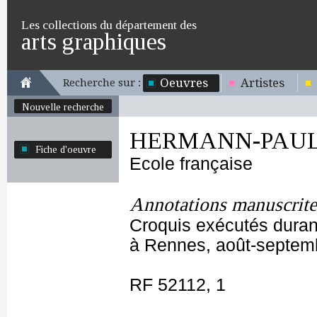
Les collections du département des
arts graphiques
Oeuvres
Artistes
Recherche sur :
Nouvelle recherche
HERMANN-PAU
Fiche d'oeuvre
Ecole française
Annotations manuscrite
Croquis exécutés durant
à Rennes, août-septem
RF 52112, 1