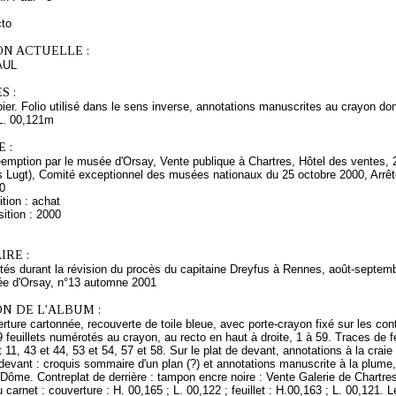
cto
ON ACTUELLE :
AUL
S :
ier. Folio utilisé dans le sens inverse, annotations manuscrites au crayon do
L. 00,121m
 :
éemption par le musée d'Orsay, Vente publique à Chartres, Hôtel des ventes, 
ns Lugt), Comité exceptionnel des musées nationaux du 25 octobre 2000, Arrêt
0
tion : achat
ition : 2000
RE :
tés durant la révision du procès du capitaine Dreyfus à Rennes, août-septemb
e d'Orsay, n°13 automne 2001
N DE L'ALBUM :
ture cartonnée, recouverte de toile bleue, avec porte-crayon fixé sur les cont
feuillets numérotés au crayon, au recto en haut à droite, 1 à 59. Traces de fe
t 11, 43 et 44, 53 et 54, 57 et 58. Sur le plat de devant, annotations à la craie
devant : croquis sommaire d'un plan (?) et annotations manuscrite à la plume,
Dôme. Contreplat de derrière : tampon encre noire : Vente Galerie de Chartre
carnet : couverture : H. 00,165 ; L. 00,122 ; feuillet : H.00,163 ; L. 00,121. L