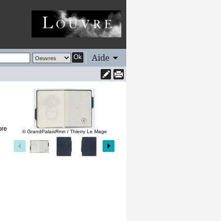
Aide
Ok
bre
© GrandPalaisRmn / Thierry Le Mage