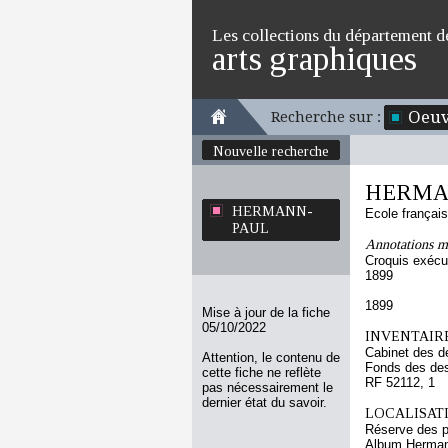
Les collections du département d
arts graphiques
Oeuv
Recherche sur :
Nouvelle recherche
HERMA
HERMANN-
Ecole françai
PAUL
Annotations m
Croquis exécu
1899
1899
Mise à jour de la fiche
05/10/2022
INVENTAIRE
Cabinet des d
Attention, le contenu de
Fonds des des
cette fiche ne reflète
RF 52112, 1
pas nécessairement le
dernier état du savoir.
LOCALISATI
Réserve des p
Album Hermann