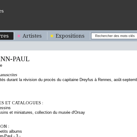
es
res
Artistes
Expositions
NN-PAUL
se
anuscrites
tés durant la révision du procès du capitaine Dreyfus à Rennes, août-septem
S ET CATALOGUES :
essins
sins et miniatures, collection du musée d'Orsay
ON :
etits albums
-Paul - 3 -