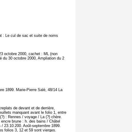
nt : Le cul de sac et suite de noms
23 octobre 2000, cachet : ML (non
é du 30 octobre 2000, Ampliation du 2
re 1899. Marie-Pierre Salé, 48/14 La
replats de devant et de derrière,
uillets manquant avant le folio 1, entre
 (?) : Rennes / voyage / La (?) chère.
 encre brune : h. des bains / Châtel
s / 23.10.200. Août-septembre 1899.
es folios 3, 12 et 59 sont vierges.