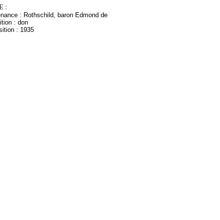
 :
enance : Rothschild, baron Edmond de
tion : don
ition : 1935