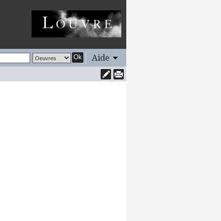
Aide
Ok