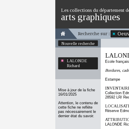
Les collections du département d
arts graphiques
Oeuv
Recherche sur :
Nouvelle recherche
LALOND
LALONDE
Ecole françai
Richard
Bordures, cadre
Estampe
INVENTAIRE
Mise à jour de la fiche
Collection Ed
16/01/2025
28592 LR/ Re
Attention, le contenu de
LOCALISATI
cette fiche ne reflète
Réserve Edmo
pas nécessairement le
dernier état du savoir.
ATTRIBUTI
LALONDE Ric