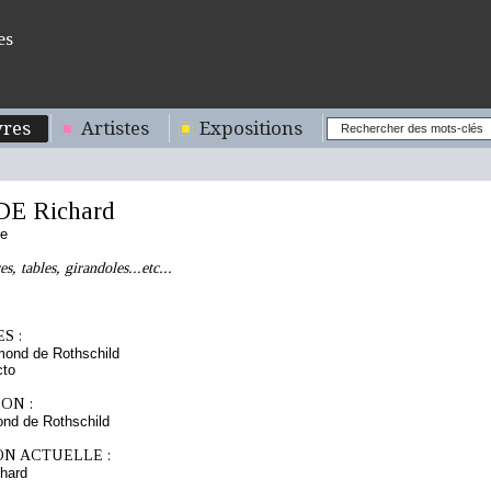
es
res
Artistes
Expositions
E Richard
se
s, tables, girandoles...etc...
S :
mond de Rothschild
cto
ON :
nd de Rothschild
ON ACTUELLE :
hard