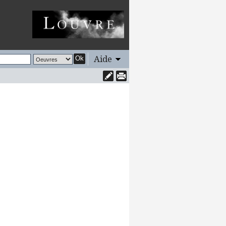
Aide
Ok