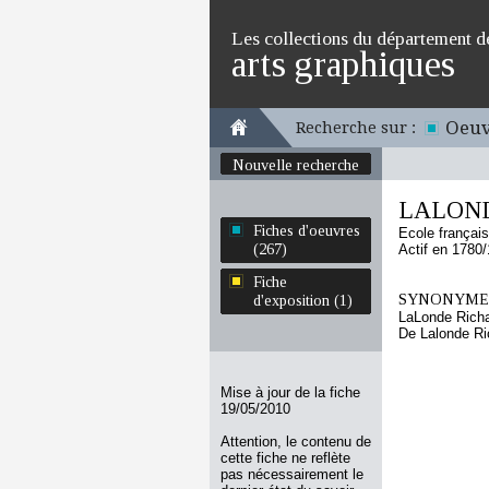
Les collections du département d
arts graphiques
Oeuv
Recherche sur :
Nouvelle recherche
LALOND
Fiches d'oeuvres
Ecole françai
(267)
Actif en 1780
Fiche
SYNONYMES
d'exposition (1)
LaLonde Rich
De Lalonde Ri
Mise à jour de la fiche
19/05/2010
Attention, le contenu de
cette fiche ne reflète
pas nécessairement le