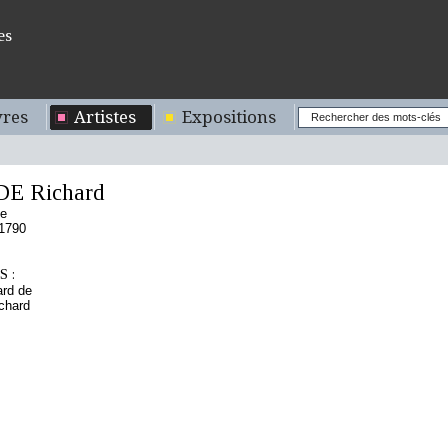
es
res
Artistes
Expositions
E Richard
se
/1790
 :
ard de
chard