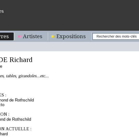
es
res
Artistes
Expositions
E Richard
se
s, tables, girandoles...etc...
S :
mond de Rothschild
cto
ON :
nd de Rothschild
ON ACTUELLE :
hard