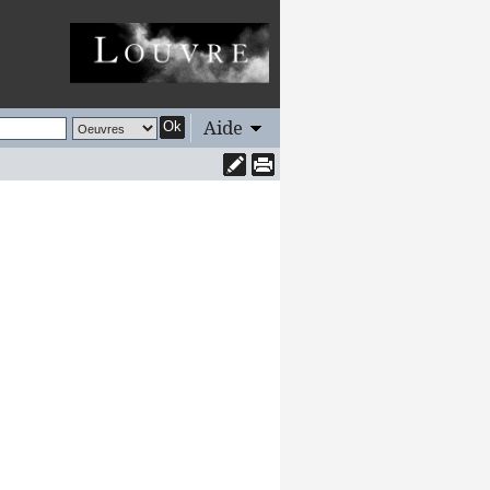
Aide
Ok