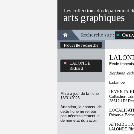
Les collections du département d
arts graphiques
Oeuv
Recherche sur :
Nouvelle recherche
LALOND
LALONDE
Ecole françai
Richard
Bordures, cadre
Estampe
INVENTAIRE
Mise à jour de la fiche
Collection Ed
16/01/2025
28512 LR/ Re
Attention, le contenu de
LOCALISATI
cette fiche ne reflète
Réserve Edmo
pas nécessairement le
dernier état du savoir.
ATTRIBUTI
LALONDE Ric