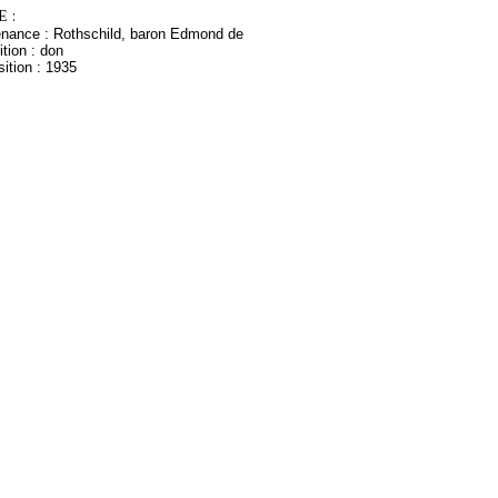
 :
enance : Rothschild, baron Edmond de
tion : don
ition : 1935