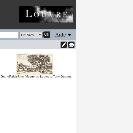
Aide
Ok
 GrandPalaisRmn (Musée du Louvre) / Tony Querrec