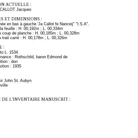
ON ACTUELLE :
s CALLOT Jacques
S ET DIMENSIONS :
née en bas à gauche 'Ja Callot fe Nanceij" "I.S.A".
a feuille : H. 00,192m ; L. 00,334m
 coup de planche : H. 00,185m ; L. 00,328m
trait carré : H. 00,178m ; L. 00,326m
 :
to L. 1534.
enance : Rothschild, baron Edmond de
tion : don
ition : 1935
Sir John St. Aubyn
ville
 DE L'INVENTAIRE MANUSCRIT :