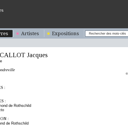
es
res
Artistes
Expositions
CALLOT Jacques
se
ndreville
©
S :
S :
mond de Rothschild
cto
ON :
nd de Rothschild