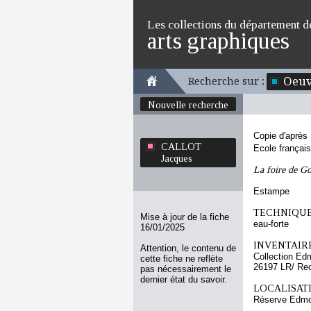
Les collections du département d
arts graphiques
Oeuv
Recherche sur :
Nouvelle recherche
Copie d'après
CALLOT
Ecole françai
Jacques
La foire de Go
Estampe
TECHNIQUE
Mise à jour de la fiche
eau-forte
16/01/2025
INVENTAIRE
Attention, le contenu de
Collection Ed
cette fiche ne reflète
26197 LR/ Re
pas nécessairement le
dernier état du savoir.
LOCALISATI
Réserve Edmo