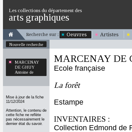
Les collections du département des
arts graphiques
Oeuvres
Artistes
Recherche sur :
Nouvelle recherche
MARCENAY DE G
MARCENAY
Ecole française
DE GHUY
Antoine de
La forêt
Mise à jour de la fiche
Estampe
11/12/2024
Attention, le contenu de
cette fiche ne reflète
INVENTAIRES :
pas nécessairement le
dernier état du savoir.
Collection Edmond de 