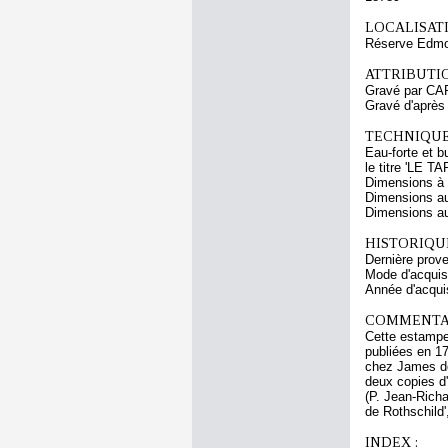
LOCALISATI
Réserve Edmo
ATTRIBUTI
Gravé par CA
Gravé d'aprè
TECHNIQUE
Eau-forte et b
le titre 'LE T
Dimensions à l
Dimensions au
Dimensions au 
HISTORIQUE
Dernière prov
Mode d'acquisi
Année d'acquis
COMMENTAI
Cette estampe 
publiées en 173
chez James de
deux copies d
(P. Jean-Richa
de Rothschild'
INDEX :