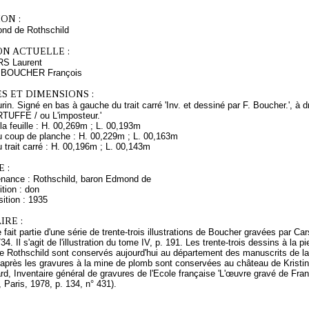
ON :
nd de Rothschild
ON ACTUELLE :
RS Laurent
s BOUCHER François
S ET DIMENSIONS :
urin. Signé en bas à gauche du trait carré 'Inv. et dessiné par F. Boucher.', à 
ARTUFFE / ou L'imposteur.'
a feuille : H. 00,269m ; L. 00,193m
 coup de planche : H. 00,229m ; L. 00,163m
trait carré : H. 00,196m ; L. 00,143m
 :
enance : Rothschild, baron Edmond de
tion : don
ition : 1935
RE :
fait partie d'une série de trente-trois illustrations de Boucher gravées par C
4. Il s'agit de l'illustration du tome IV, p. 191. Les trente-trois dessins à la pi
 Rothschild sont conservés aujourd'hui au département des manuscrits de la 
'après les gravures à la mine de plomb sont conservées au château de Krist
rd, Inventaire général de gravures de l'Ecole française 'L'œuvre gravé de Fr
, Paris, 1978, p. 134, n° 431).