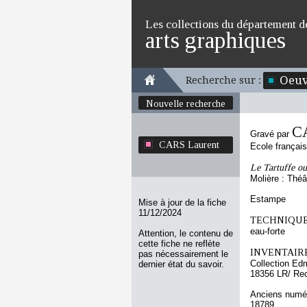
Les collections du département d
arts graphiques
Oeuv
Recherche sur :
Nouvelle recherche
C
Gravé par
CARS Laurent
Ecole françai
Le Tartuffe o
Molière : Théâ
Estampe
Mise à jour de la fiche
11/12/2024
TECHNIQUE
eau-forte
Attention, le contenu de
cette fiche ne reflète
INVENTAIRE
pas nécessairement le
Collection Ed
dernier état du savoir.
18356 LR/ Re
Anciens numér
18789