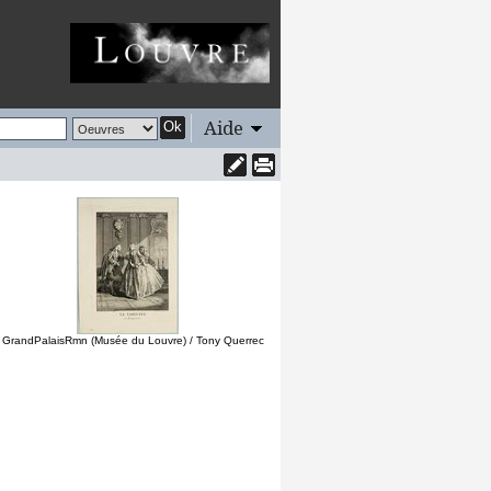
Aide
Ok
 GrandPalaisRmn (Musée du Louvre) / Tony Querrec