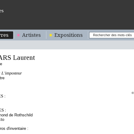
es
res
Artistes
Expositions
ARS Laurent
se
u L'imposteur
tre
©
S :
S :
mond de Rothschild
cto
os d'inventaire :