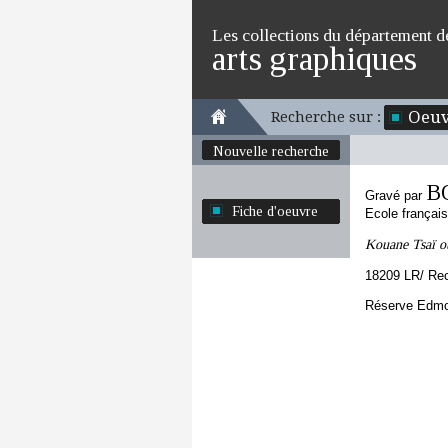
Les collections du département d
arts graphiques
Oeuv
Recherche sur :
Nouvelle recherche
B
Gravé par
Fiche d'oeuvre
Ecole françai
Kouane Tsaï ou
18209 LR/ Re
Réserve Edmo