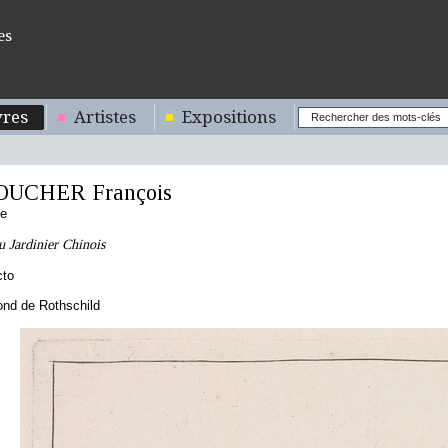
es
res
Artistes
Expositions
OUCHER François
se
 Jardinier Chinois
cto
nd de Rothschild