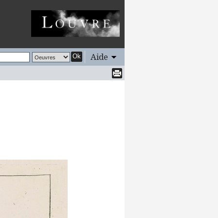
Aide
Ok