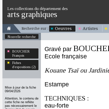
Les collections du département des
arts graphiques
Oeuvres
Artistes
Recherche sur :
Nouvelle recherche
BOUCHER 
Gravé par
BOUCHER
Ecole française
François
Fiches
d'expositions (2)
Kouane Tsaï ou Jardini
Estampe
Mise à jour de la fiche
09/04/2026
TECHNIQUES :
Attention, le contenu de
cette fiche ne reflète
eau-forte
pas nécessairement le