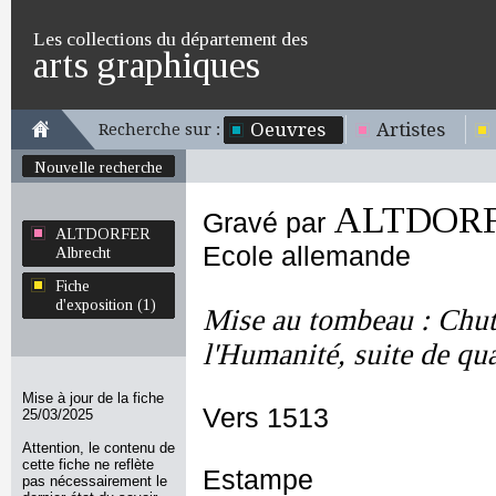
Les collections du département des
arts graphiques
Oeuvres
Artistes
Recherche sur :
Nouvelle recherche
ALTDORFE
Gravé par
ALTDORFER
Ecole allemande
Albrecht
Fiche
d'exposition (1)
Mise au tombeau : Chut
l'Humanité, suite de qu
Mise à jour de la fiche
Vers 1513
25/03/2025
Attention, le contenu de
cette fiche ne reflète
Estampe
pas nécessairement le