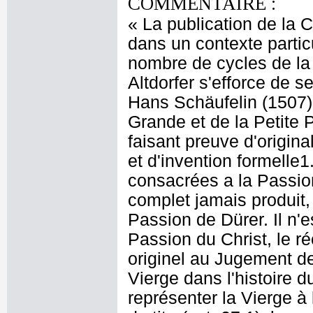
COMMENTAIRE :
« La publication de la Chute et Rédemption de l'humanité s'inscrit dans un contexte particulièrement concurrentiel, marqué par le grand nombre de cycles de la Passion gravés depuis la fin du xve siècle. Altdorfer s'efforce de se distinguer des récentes gravures sur bois de Hans Schäufelin (1507), de Lucas Cranach(1509) et surtout de la Grande et de la Petite Passion publiées par Dürer en 1511, en faisant preuve d'originalité en matière d'iconographie, de technique et d'invention formelle1.Avec ses quarante scènes dont dix-neuf consacrées a la Passion, Altdorfer conçoit le cycle gravé le plus complet jamais produit, dépassant les trente-sept bois de la Petite Passion de Dürer. Il n'est pas le premier à retracer, au-delà de la Passion du Christ, le récit de la Rédemption de l'humanité du Péché originel au Jugement dernier, mais l'importance qu'il accorde à la Vierge dans l'histoire du salut est inédite2. En témoigne le choix de représenter la Vierge à l'Enfant sur un croissant de lune sur la page de titre(cat. 27.1), la ou les suites de la Passion gravées par Dürer s'ouvrent sur un Christ en Homme de douleur3. Cette estampe inaugurale est suivie par une représentation de la Chute soulignant le rôle joué par Eve dans le Péché originel, lequel sera racheté grâce à la Vierge, désignée ici comme la « nouvelle Eve ». La série comprend en outre, a la différence des autres cycles de la m^eme époque, une représentation de la Dormition. Peut- être Altdorfer exprime-t-il ici sa piété personnelle pour la Vierge, a laquelle il avait dédié en 1510, pour le salut de son âme (« insalutem animae »), le tableau de Berlin représentant le Repos pendant la fuite en Égypte 4.La série se distingue également par la taille très réduite de ses gravures sur bois, exceptionnelle dans l'histoire de la gravure de la Renaissance allemande. Altdorfer s'était déjà fait connaître par des petits burins inspirés des nielles italiens (voir cat. 7), dont il transpose ici les dimensions a la gravure sur bois, un véritable tour de force technique qu'il ne renouvellera pas par la suite. Nous conservons deux séries de feuilles non coupées, dix à Cleveland comportant quatre estampes par feuille, et cinq a Erlangen avec initialement huit estampes par feuille, aujourd'hui six car les feuilles ont été déchirées5 (cat. 27b).Winzinger propose d'y reconnaître des épreuves d'essai, mais il s'agit plus vraisemblablement d'un témoignage de la manière dont les blocs étaient imprimés ensemble pour assurer une égale répartition de la pression et de l'encrage 6. Certaines épreuves ont été reliées a une date précoce, comme celles de Berlin, probablement pour constituer des livres d'images sans texte, à la différence des trois séries de Dürer, la Vie de la Vierge, la Grande Passion et la Petite Passion, publiées en 1511, accompagnées des vers de Chelidonius 7. La plupart des épreuves nous sont toutefois parvenues en feuilles libres. Observant que leur format correspond à celui des gravures qui ornaient a l'époque les livres de prières, Thomas Noll suppose qu'elles étaient destinées à être insérées dans des livres sans images8. Loin de constituer une bible pour les illettrés, ces estampes d'un grand raffinement technique étaient destinées à rejoindre les bibliothèques ou les cabinets d'estampes des collectionneurs. Altdorfer fait preuve d'une grande inventivité dans l'interprétation de sujets religieux traditionnels, même s'il est parfois possible de retracer certaines de ses sources d'inspiration. Comme l'a observé Herman Voss, plusieurs figures de la série semblent dériver du retable de Saint-Wolf