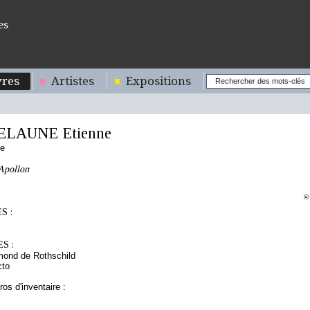
es
res
Artistes
Expositions
ELAUNE Etienne
se
 Apollon
©
S :
S :
mond de Rothschild
cto
os d'inventaire :