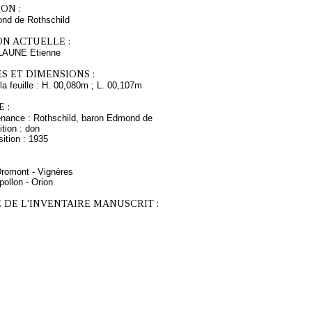
ON :
nd de Rothschild
ON ACTUELLE :
LAUNE Etienne
S ET DIMENSIONS :
a feuille : H. 00,080m ; L. 00,107m
 :
enance : Rothschild, baron Edmond de
tion : don
ition : 1935
Dromont - Vignères
ollon - Orion
 DE L'INVENTAIRE MANUSCRIT :