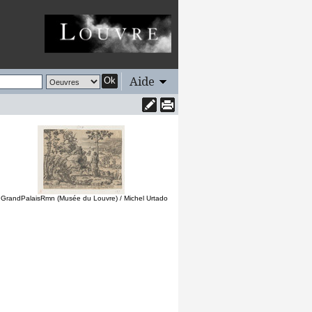
Aide
Ok
 GrandPalaisRmn (Musée du Louvre) / Michel Urtado