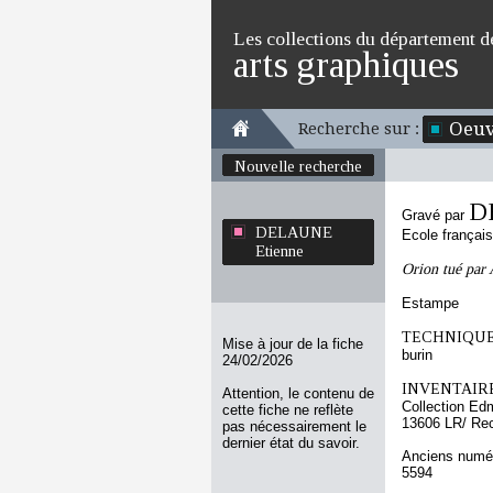
Les collections du département d
arts graphiques
Oeuv
Recherche sur :
Nouvelle recherche
D
Gravé par
DELAUNE
Ecole françai
Etienne
Orion tué par
Estampe
TECHNIQUE
Mise à jour de la fiche
burin
24/02/2026
INVENTAIRE
Attention, le contenu de
Collection Ed
cette fiche ne reflète
13606 LR/ Re
pas nécessairement le
dernier état du savoir.
Anciens numér
5594