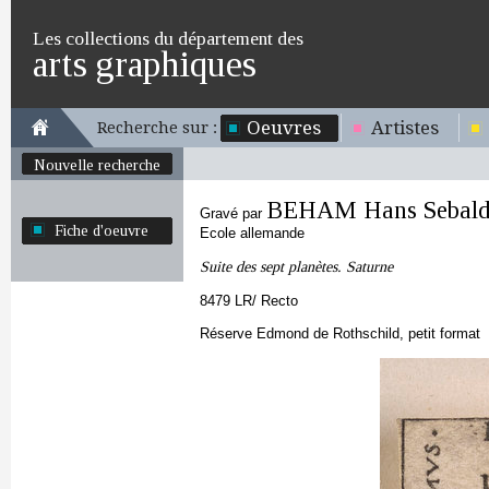
Les collections du département des
arts graphiques
Oeuvres
Artistes
Recherche sur :
Nouvelle recherche
BEHAM Hans Sebal
Gravé par
Fiche d'oeuvre
Ecole allemande
Suite des sept planètes. Saturne
8479 LR/ Recto
Réserve Edmond de Rothschild, petit format