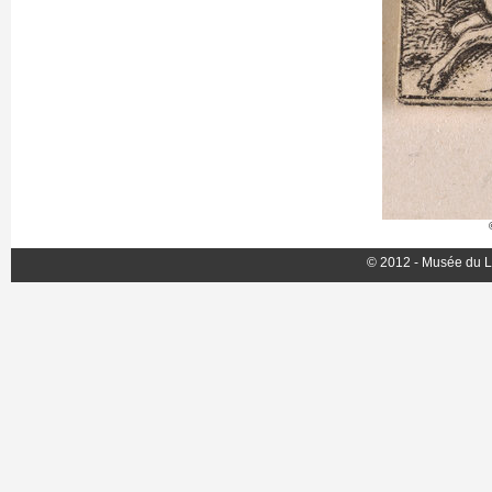
© 2012 - Musée du L