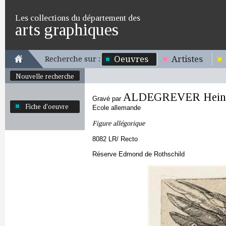
Les collections du département des
arts graphiques
Oeuvres
Artistes
Recherche sur :
Nouvelle recherche
ALDEGREVER Heinr
Gravé par
Fiche d'oeuvre
Ecole allemande
Figure allégorique
8082 LR/ Recto
Réserve Edmond de Rothschild