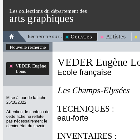
Les collections du département des
arts graphiques
Oeuvres
Artistes
Recherche sur :
Nouvelle recherche
VEDER Eugène Lo
VEDER Eugène
Ecole française
Louis
Les Champs-Elysées
Mise à jour de la fiche
25/10/2022
TECHNIQUES :
Attention, le contenu de
eau-forte
cette fiche ne reflète
pas nécessairement le
dernier état du savoir.
INVENTAIRES :