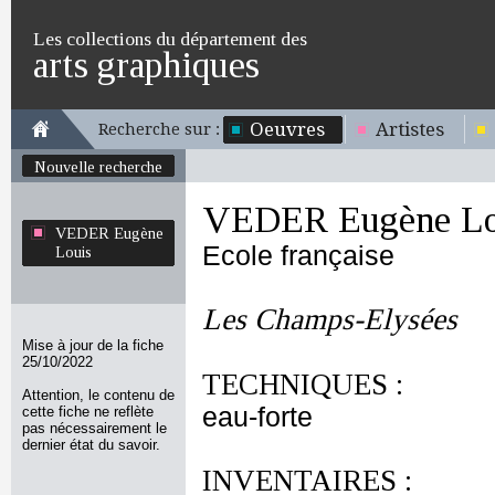
Les collections du département des
arts graphiques
Oeuvres
Artistes
Recherche sur :
Nouvelle recherche
VEDER Eugène Lo
VEDER Eugène
Ecole française
Louis
Les Champs-Elysées
Mise à jour de la fiche
25/10/2022
TECHNIQUES :
Attention, le contenu de
eau-forte
cette fiche ne reflète
pas nécessairement le
dernier état du savoir.
INVENTAIRES :