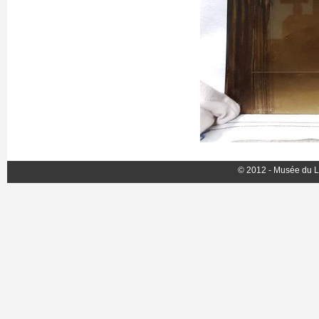
© 2012 - Musée du L