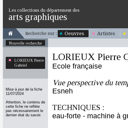
Les collections du département des
arts graphiques
Oeuvres
Artistes
Recherche sur :
Nouvelle recherche
LORIEUX Pierre G
LORIEUX Pierre
Ecole française
Gabriel
Vue perspective du tem
Mise à jour de la fiche
Esneh
11/07/2024
Attention, le contenu de
TECHNIQUES :
cette fiche ne reflète
pas nécessairement le
eau-forte - machine à gr
dernier état du savoir.