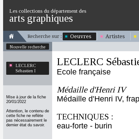
Les collections du département des
arts graphiques
Oeuvres
Artistes
Recherche sur :
Nouvelle recherche
LECLERC Sébastie
LECLERC
Ecole française
Sébastien I
Médaille d'Henri IV
Mise à jour de la fiche
Médaille d'Henri IV, fr
20/01/2022
Attention, le contenu de
TECHNIQUES :
cette fiche ne reflète
pas nécessairement le
eau-forte - burin
dernier état du savoir.