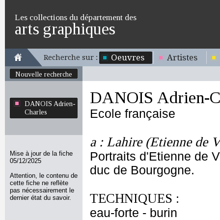
Les collections du département des
arts graphiques
Oeuvres
Artistes
Recherche sur :
Nouvelle recherche
DANOIS Adrien-Ch
DANOIS Adrien-
Ecole française
Charles
a : Lahire (Etienne de V
Mise à jour de la fiche
Portraits d'Etienne de V
05/12/2025
duc de Bourgogne.
Attention, le contenu de
cette fiche ne reflète
pas nécessairement le
TECHNIQUES :
dernier état du savoir.
eau-forte - burin