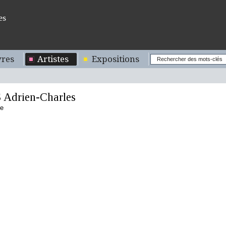
es
res
Artistes
Expositions
Adrien-Charles
se