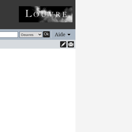
Aide
Ok