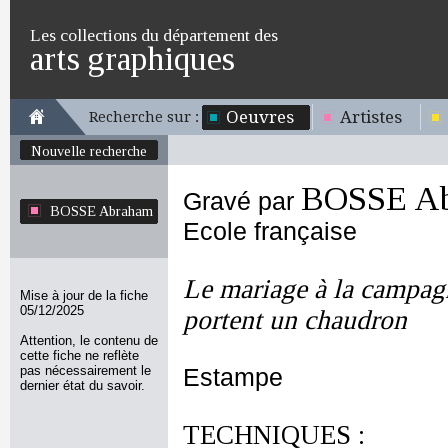
Les collections du département des
arts graphiques
Oeuvres
Artistes
Recherche sur :
Nouvelle recherche
BOSSE A
Gravé par
BOSSE Abraham
Ecole française
Le mariage à la campagn
Mise à jour de la fiche
05/12/2025
portent un chaudron
Attention, le contenu de
cette fiche ne reflète
pas nécessairement le
Estampe
dernier état du savoir.
TECHNIQUES :