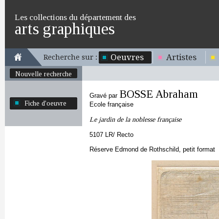
Les collections du département des
arts graphiques
Oeuvres
Artistes
Recherche sur :
Nouvelle recherche
BOSSE Abraham
Gravé par
Fiche d'oeuvre
Ecole française
Le jardin de la noblesse française
5107 LR/ Recto
Réserve Edmond de Rothschild, petit format