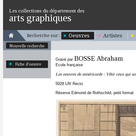
Les collections du département des
arts graphiques
Oeuvres
Artistes
Recherche sur :
Nouvelle recherche
BOSSE Abraham
Gravé par
Fiche d'oeuvre
Ecole française
Les oeuvres de miséricorde : Vêtir ceux qui so
5028 LR/ Recto
Réserve Edmond de Rothschild, petit format