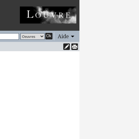
Aide
Ok