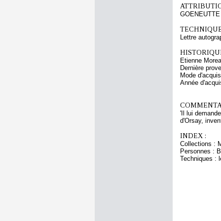
ATTRIBUTI
GOENEUTTE N
TECHNIQUE
Lettre autogra
HISTORIQUE
Etienne Morea
Dernière prov
Mode d'acquisi
Année d'acquis
COMMENTAI
'Il lui demand
d'Orsay, inven
INDEX :
Collections : 
Personnes : 
Techniques : l