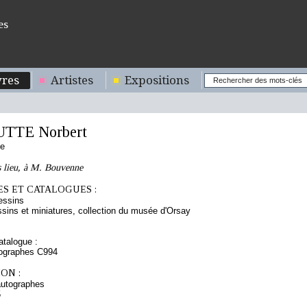
es
res
Artistes
Expositions
TTE Norbert
se
s lieu, à M. Bouvenne
S ET CATALOGUES :
essins
sins et miniatures, collection du musée d'Orsay
talogue :
tographes C994
ON :
autographes
5