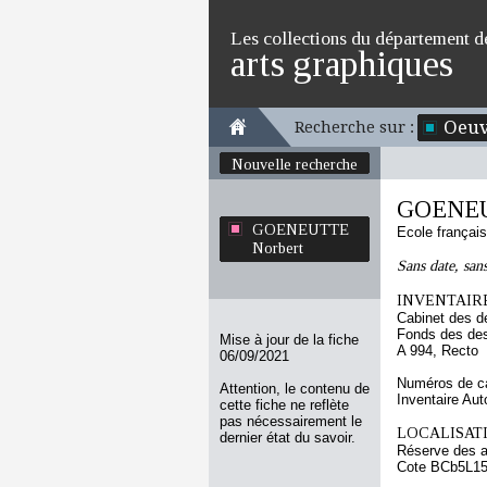
Les collections du département d
arts graphiques
Oeuv
Recherche sur :
Nouvelle recherche
GOENEU
GOENEUTTE
Ecole françai
Norbert
Sans date, san
INVENTAIRE
Cabinet des d
Fonds des des
Mise à jour de la fiche
A 994, Recto
06/09/2021
Numéros de ca
Attention, le contenu de
Inventaire Au
cette fiche ne reflète
pas nécessairement le
LOCALISATI
dernier état du savoir.
Réserve des 
Cote BCb5L1