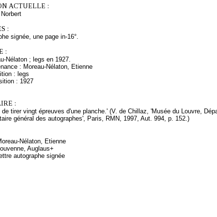
ON ACTUELLE :
orbert
S :
phe signée, une page in-16°.
 :
u-Nélaton ; legs en 1927.
enance : Moreau-Nélaton, Etienne
tion : legs
ition : 1927
RE :
e de tirer vingt épreuves d'une planche.' (V. de Chillaz, 'Musée du Louvre, D
taire général des autographes', Paris, RMN, 1997, Aut. 994, p. 152.)
Moreau-Nélaton, Etienne
Bouvenne, Auglaus+
ettre autographe signée