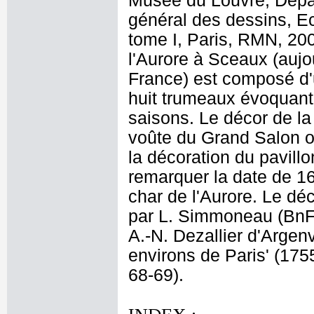
Musée du Louvre, Dépar
général des dessins, E
tome I, Paris, RMN, 200
l'Aurore à Sceaux (aujo
France) est composé d'
huit trumeaux évoquant 
saisons. Le décor de la
voûte du Grand Salon ov
la décoration du pavil
remarquer la date de 16
char de l'Aurore. Le dé
par L. Simmoneau (BnF, 
A.-N. Dezallier d'Argen
environs de Paris' (1755
68-69).