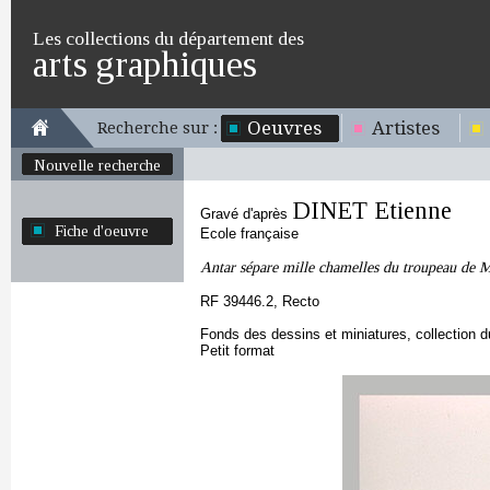
Les collections du département des
arts graphiques
Oeuvres
Artistes
Recherche sur :
Nouvelle recherche
DINET Etienne
Gravé d'après
Fiche d'oeuvre
Ecole française
Antar sépare mille chamelles du troupeau de M
RF 39446.2, Recto
Fonds des dessins et miniatures, collection 
Petit format