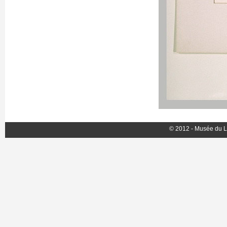
© 2012 - Musée du L