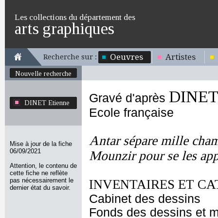
Les collections du département des
arts graphiques
Oeuvres
Artistes
Recherche sur :
Nouvelle recherche
DINET 
Gravé d'après
DINET Etienne
Ecole française
Antar sépare mille cham
Mise à jour de la fiche
06/09/2021
Mounzir pour se les app
Attention, le contenu de
cette fiche ne reflète
pas nécessairement le
INVENTAIRES ET CA
dernier état du savoir.
Cabinet des dessins
Fonds des dessins et m