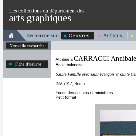
Les collections du département des
arts graphiques
Oeuvres
Artistes
Recherche sur :
Nouvelle recherche
CARRACCI Annibal
Attribué à
Fiche d'oeuvre
Ecole bolonaise
Sainte Famille avec saint François et sainte Ca
INV 7917, Recto
Fonds des dessins et miniatures
Petit format