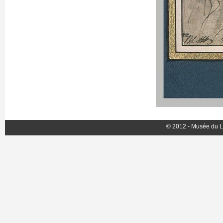
© 2012 - Musée du L