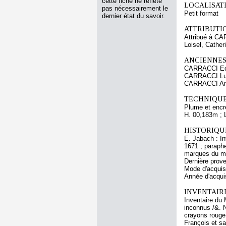
cette fiche ne reflète
LOCALISATI
pas nécessairement le
Petit format
dernier état du savoir.
ATTRIBUTI
Attribué à C
Loisel, Cather
ANCIENNES
CARRACCI Ec
CARRACCI Lu
CARRACCI An
TECHNIQUE
Plume et encre
H. 00,183m ; 
HISTORIQUE
E. Jabach : In
1671 ; paraphe
marques du mu
Dernière prov
Mode d'acquisi
Année d'acquis
INVENTAIR
Inventaire du 
inconnus /&. N
crayons rouge 
François et sa