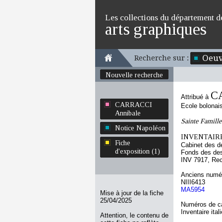
Les collections du département d
arts graphiques
Oeuv
Recherche sur :
Nouvelle recherche
C
Attribué à
CARRACCI
Ecole bolonai
Annibale
Sainte Famille
Notice Napoléon
INVENTAIRE
Fiche
Cabinet des d
d'exposition (1)
Fonds des des
INV 7917, Re
Anciens numér
NIII6413
MA5954
Mise à jour de la fiche
25/04/2025
Numéros de ca
Inventaire ital
Attention, le contenu de