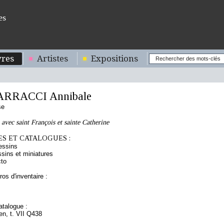
es
res
Artistes
Expositions
ARRACCI Annibale
se
 avec saint François et sainte Catherine
S ET CATALOGUES :
essins
sins et miniatures
cto
os d'inventaire :
talogue :
ien, t. VII Q438