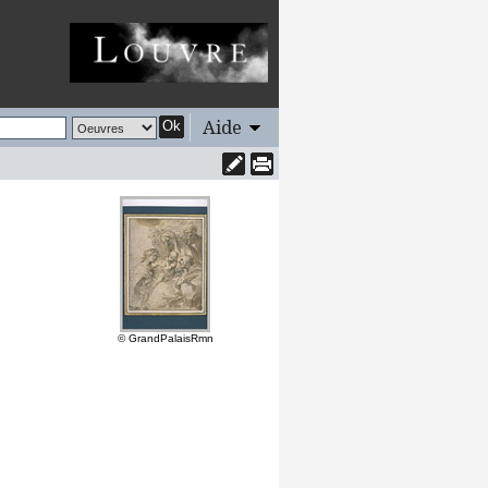
Aide
Ok
© GrandPalaisRmn