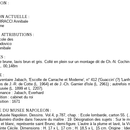
ON :
ON ACTUELLE :
ARRACCI Annibale
ine
 ATTRIBUTIONS :
ole des
dovico
nibale
S :
 brune, lavis brun et gris. Collé en plein sur un montage dit de Ch.-N. Cochin
L. 00,148m
 :
ventaire Jabach, 'Escolle de Carrache et Moderne', n° 412 ('Guaccin' (?) 'Lanfr
s de J.-R. de Cotte (L. 1964) et de J.-Ch. Garnier d'Isle (L. 2961) ; autrefois
sée (L. 1899 et L. 2207).
enance : Jabach, Everhard
tion : cabinet du roi
ition : 1671
E DU MUSEE NAPOLEON :
Musée Napoléon. Dessins. Vol.4, p.787, chap. : Ecole lombarde, carton 55. (.
uméro d'ordre dans l'oeuvre du maître : 19. Désignation des sujets : Sur le 
et blanc, représente saint Bruno; demi-figure. L'autre à la plume et lavé, la V
inte Cécile. Dimensions : H. 17 x L. 17 cm ; H. 18,5 x L. 15 cm. Origine : Id