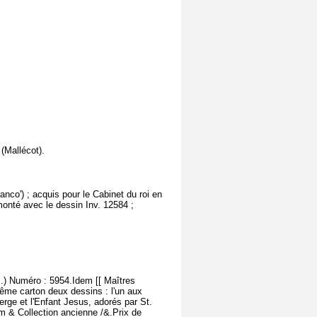
 (Mallécot).
anco') ; acquis pour le Cabinet du roi en
 monté avec le dessin Inv. 12584 ;
..) Numéro : 5954.Idem [[ Maîtres
même carton deux dessins : l'un aux
ierge et l'Enfant Jesus, adorés par St.
em & Collection ancienne /&.Prix de