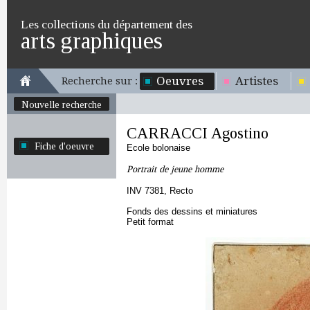
Les collections du département des
arts graphiques
Oeuvres
Artistes
Recherche sur :
Nouvelle recherche
CARRACCI Agostino
Fiche d'oeuvre
Ecole bolonaise
Portrait de jeune homme
INV 7381, Recto
Fonds des dessins et miniatures
Petit format