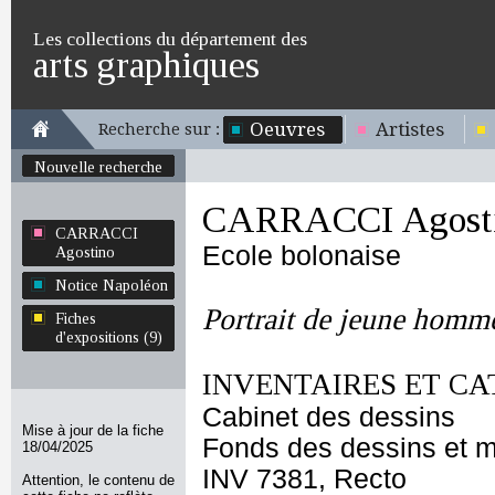
Les collections du département des
arts graphiques
Oeuvres
Artistes
Recherche sur :
Nouvelle recherche
CARRACCI Agost
CARRACCI
Ecole bolonaise
Agostino
Notice Napoléon
Portrait de jeune homm
Fiches
d'expositions (9)
INVENTAIRES ET CA
Cabinet des dessins
Mise à jour de la fiche
Fonds des dessins et m
18/04/2025
INV 7381, Recto
Attention, le contenu de