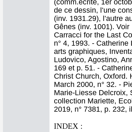
(comm.écrite, 1er octob
de ce dessin, l'une c
(inv. 1931.29), l'autre
Gênes (inv. 1001). Voir 
Carracci for the Last 
n° 4, 1993. - Catherine
arts graphiques, Inventa
Ludovico, Agostino, Ann
169 et p. 51. - Catherin
Christ Church, Oxford. 
March 2000, n° 32. - P
Marie-Liesse Delcroix, 
collection Mariette, Eco
2019, n° 7381, p. 232, il
INDEX :