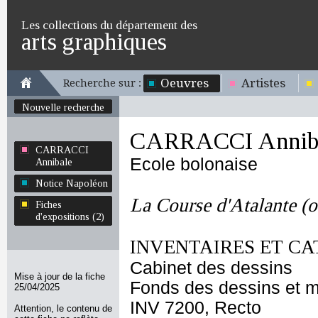
Les collections du département des
arts graphiques
Oeuvres
Artistes
Recherche sur :
Nouvelle recherche
CARRACCI Annib
CARRACCI
Ecole bolonaise
Annibale
Notice Napoléon
La Course d'Atalante (
Fiches
d'expositions (2)
INVENTAIRES ET CA
Cabinet des dessins
Mise à jour de la fiche
Fonds des dessins et m
25/04/2025
INV 7200, Recto
Attention, le contenu de