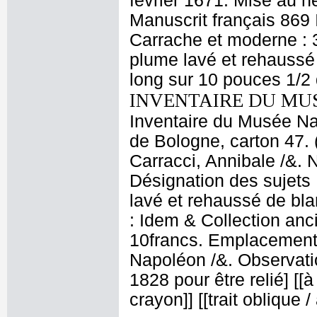
février 1671. Mise au n
Manuscrit français 869 
Carrache et moderne : 3
plume lavé et rehaussé
long sur 10 pouces 1/2 
INVENTAIRE DU MU
Inventaire du Musée Nap
de Bologne, carton 47. 
Carracci, Annibale /&. 
Désignation des sujets 
lavé et rehaussé de bla
: Idem & Collection anci
10francs. Emplacement
Napoléon /&. Observati
1828 pour être relié] [[à
crayon]] [[trait oblique 