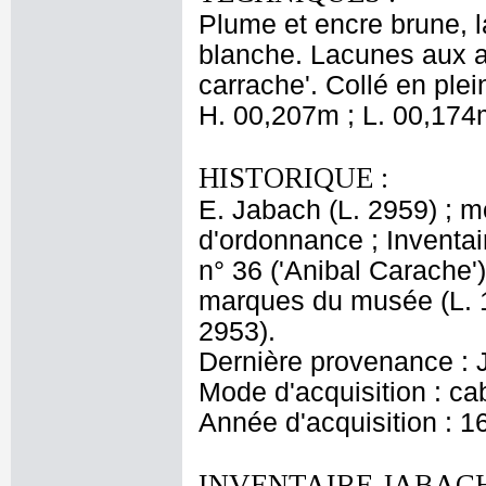
Plume et encre brune, l
blanche. Lacunes aux an
carrache'. Collé en ple
H. 00,207m ; L. 00,174
HISTORIQUE :
E. Jabach (L. 2959) ; 
d'ordonnance ; Inventai
n° 36 ('Anibal Carache')
marques du musée (L. 18
2953).
Dernière provenance : 
Mode d'acquisition : cab
Année d'acquisition : 1
INVENTAIRE JABACH