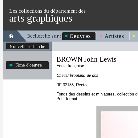
Les collections du département des
arts graphiques
Oeuvres
Artistes
Recherche sur :
Nouvelle recherche
BROWN John Lewis
Fiche d'oeuvre
Ecole française
Cheval broutant, de dos
RF 32183, Recto
Fonds des dessins et miniatures, collection 
Petit format