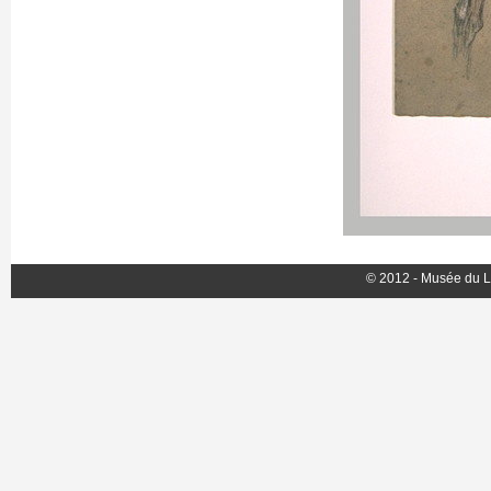
© 2012 - Musée du L