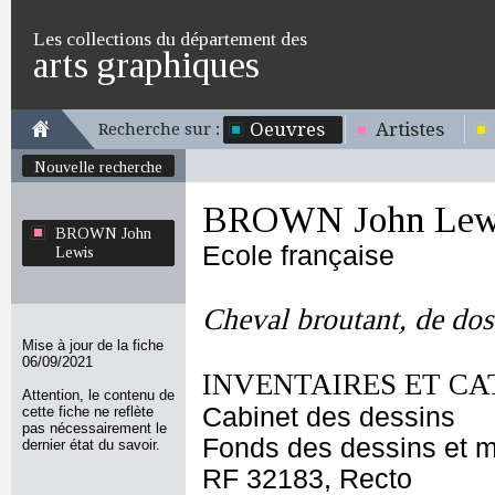
Les collections du département des
arts graphiques
Oeuvres
Artistes
Recherche sur :
Nouvelle recherche
BROWN John Lew
BROWN John
Ecole française
Lewis
Cheval broutant, de dos
Mise à jour de la fiche
06/09/2021
INVENTAIRES ET CA
Attention, le contenu de
Cabinet des dessins
cette fiche ne reflète
pas nécessairement le
Fonds des dessins et m
dernier état du savoir.
RF 32183, Recto