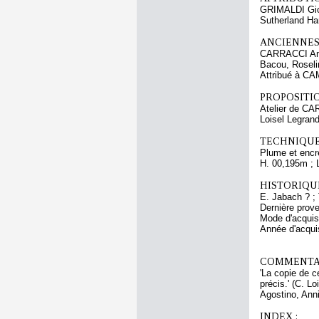
GRIMALDI Gio
Sutherland Har
ANCIENNES
CARRACCI An
Bacou, Roseli
Attribué à 
PROPOSITIO
Atelier de C
Loisel Legrand
TECHNIQUE
Plume et encre
H. 00,195m ; 
HISTORIQUE
E. Jabach ? ; 
Dernière prove
Mode d'acquisi
Année d'acquis
COMMENTAI
'La copie de c
précis.' (C. L
Agostino, Anni
INDEX :