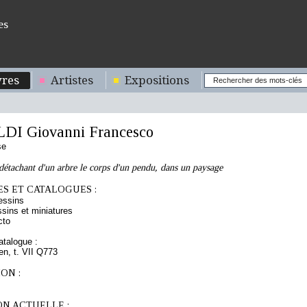
es
res
Artistes
Expositions
I Giovanni Francesco
se
étachant d'un arbre le corps d'un pendu, dans un paysage
S ET CATALOGUES :
essins
sins et miniatures
cto
talogue :
ien, t. VII Q773
ON :
ON ACTUELLE :