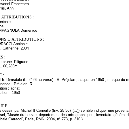
vanni Francesco
ris, Ann
 ATTRIBUTIONS :
nibale
ne
CAMPAGNOLA Domenico
NS D'ATTRIBUTIONS :
ARRACCI Annibale
, Catherine, 2004
S :
 brune. Filigrane.
L. 00,285m
 :
Th. Dimsdale (L. 2426 au verso) ; R. Préjelan ; acquis en 1950 ; marque du m
nance : Préjelan, R.
tion : achat
ition : 1950
RE :
e dessin par Michel II Corneille (Inv. 25 367 (...)) semble indiquer une prove
oisel, 'Musée du Louvre, département des arts graphiques, Inventaire général d
bale Carracci', Paris, RMN, 2004, n° 773, p. 310.)