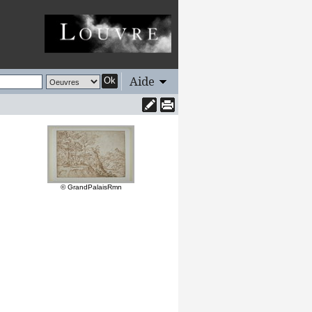
Aide
Ok
© GrandPalaisRmn