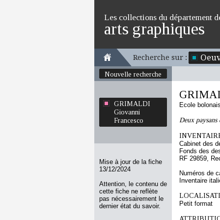
Les collections du département d
arts graphiques
Oeuv
Recherche sur :
Nouvelle recherche
GRIMALD
GRIMALDI
Ecole bolonai
Giovanni
Deux paysans d
Francesco
INVENTAIRE
Cabinet des d
Fonds des des
RF 29859, Re
Mise à jour de la fiche
13/12/2024
Numéros de ca
Inventaire ital
Attention, le contenu de
cette fiche ne reflète
LOCALISATI
pas nécessairement le
Petit format
dernier état du savoir.
ATTRIBUTI