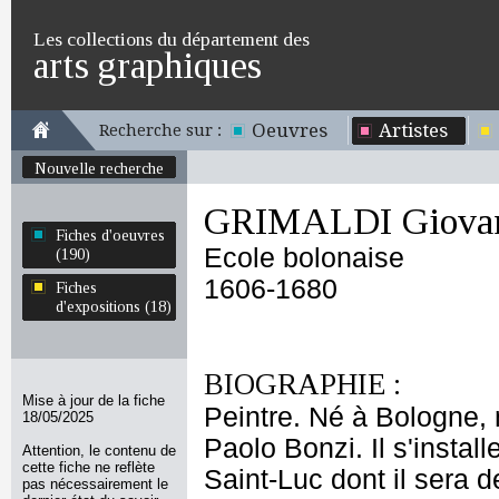
Les collections du département des
arts graphiques
Oeuvres
Artistes
Recherche sur :
Nouvelle recherche
GRIMALDI Giovan
Fiches d'oeuvres
Ecole bolonaise
(190)
1606-1680
Fiches
d'expositions (18)
BIOGRAPHIE :
Mise à jour de la fiche
Peintre. Né à Bologne, 
18/05/2025
Paolo Bonzi. Il s'inst
Attention, le contenu de
cette fiche ne reflète
Saint-Luc dont il sera d
pas nécessairement le