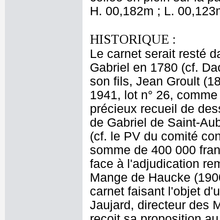
H. 00,182m ; L. 00,123
HISTORIQUE :
Le carnet serait resté d
Gabriel en 1780 (cf. Dac
son fils, Jean Groult (
1941, lot n° 26, comme
précieux recueil de des
de Gabriel de Saint-Aub
(cf. le PV du comité co
somme de 400 000 francs
face à l'adjudication r
Mange de Haucke (1900-
carnet faisant l'objet 
Jaujard, directeur des 
reçoit sa proposition au