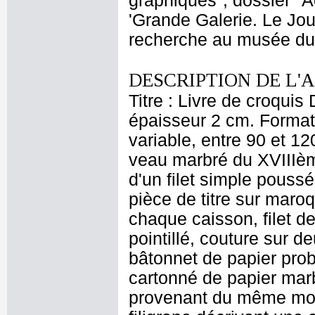
graphiques", dossier "
'Grande Galerie. Le Jour
recherche au musée du 
DESCRIPTION DE L'
Titre : Livre de croquis
épaisseur 2 cm. Format
variable, entre 90 et 120
veau marbré du XVIIIèm
d'un filet simple poussé
pièce de titre sur maro
chaque caisson, filet d
pointillé, couture sur d
bâtonnet de papier prob
cartonné de papier mar
provenant du même moul