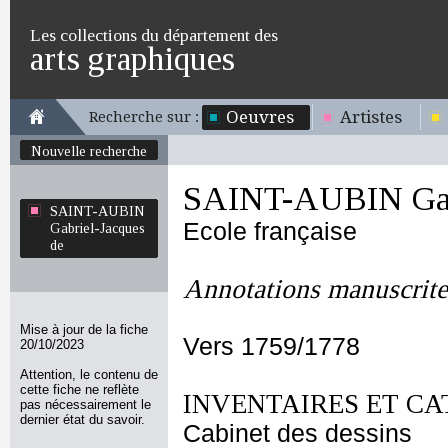
Les collections du département des
arts graphiques
Oeuvres
Artistes
Recherche sur :
Nouvelle recherche
SAINT-AUBIN Gabr
SAINT-AUBIN
Ecole française
Gabriel-Jacques
de
Annotations manuscrite
Mise à jour de la fiche
Vers 1759/1778
20/10/2023
Attention, le contenu de
cette fiche ne reflète
INVENTAIRES ET CA
pas nécessairement le
dernier état du savoir.
Cabinet des dessins