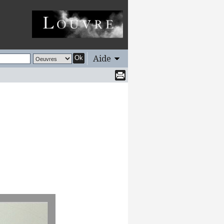
Aide
Ok