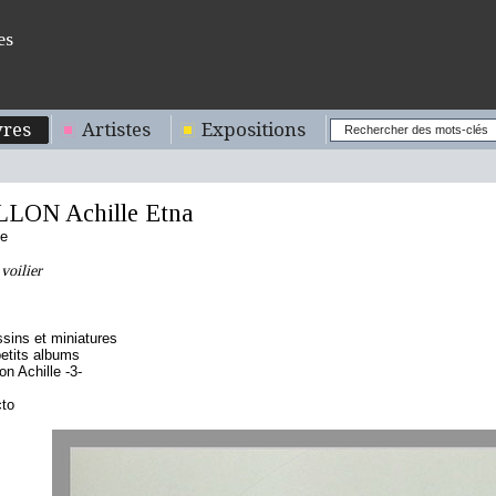
es
res
Artistes
Expositions
ON Achille Etna
se
voilier
sins et miniatures
etits albums
n Achille -3-
cto