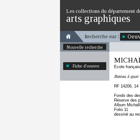
Les collections du département d
arts graphiques
Oeuv
Recherche sur :
Nouvelle recherche
MICHALL
Fiche d'oeuvre
Ecole françai
Bateau à quai: 
RF 14206, 14
Fonds des des
Réserve des p
Album Michallo
Folio 11
dessiné au re