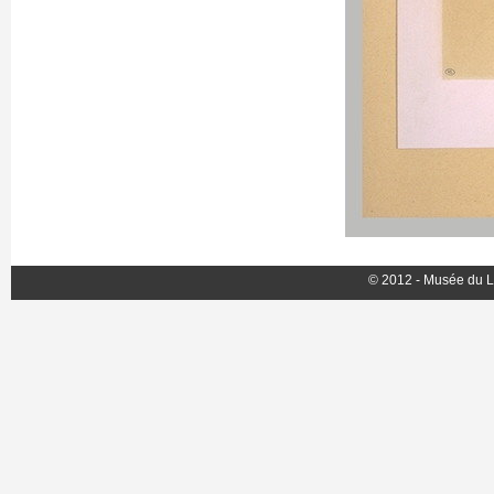
© 2012 - Musée du L